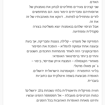
האדם.
שני קצינים צעירים מחליטים לבחון את נאמנותן של
ארוסותיהם ומכריתים הימור נועז. הם מתחפשים
לזרים ומתחילים לפתות... דווקא את מאהבותיו של זה
את זה.
אבל הניסוי שלהם בנאמנות יוצא משליטה בצורה
סקנדלית ומפתיעה.
המוזיקה של מוצרט – קלילה, נוצצת ומבריקה, אך בעת
ובעונה אחת עמוקה להפליא – הופכת את הסיפור
הפרובוקטיבי הזה לאחד מהמחזות החכמים, השנונים
והחיים ביותר ברפרטואר האופראי.
מאחורי הקונסולה – המנצח איתן שמייסר, בימוי –
ג`אן פאולו מרטלי.
בליווי התזמורת - הקאמרטה הישראלית ירושלים.
האופרה מבוצעת בשפה איטלקית עם כתוביות
בעברית.
חוויה מוזיקלית ותיאטרלית בלתי נשכחת בלב ירושלים!
כמות הכרטיסים מוגבלת – אל תפספסו! הזמינו עכשיו
ותיהנו מאחת האופרות האהובות בכל הזמנים.