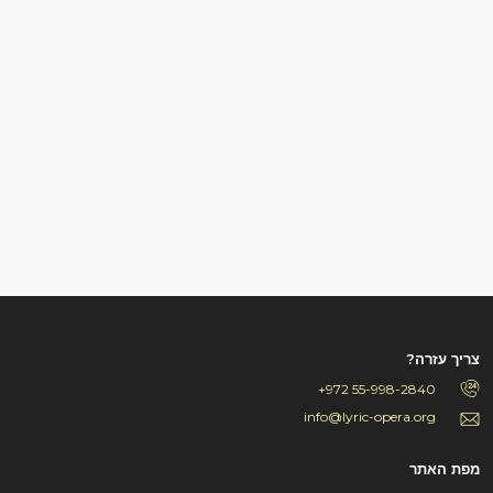
צריך עזרה?
+972 55-998-2840
info@lyric-opera.org
מפת האתר