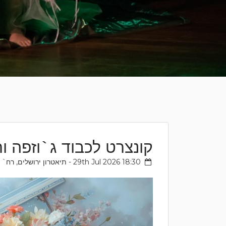
קונצרט לכבוד ג`וזפה ור
29th Jul 2026 18:30 - תיאטרון ירושלים, רח` דוד מרכוס 20, ירושלים